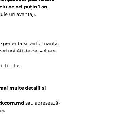
iu de cel puțin 1 an
.
tuie un avantaj).
 experiență și performanță.
ortunități de dezvoltare
al inclus.
uire continuă.
mai multe detalii și
ickcom.md
sau adresează-
ia.