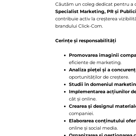
Căutăm un coleg dedicat pentru a
Specialist Marketing, PR și Public
contribuie activ la creșterea vizibilit
brandului Click-Com.
Cerințe și responsabilități
Promovarea imaginii compa
eficiente de marketing.
Analiza pieței și a concurenț
oportunităților de creștere.
Studii în domeniul marketin
Implementarea acțiunilor d
cât și online.
Crearea și designul material
companiei.
Elaborarea conținutului ofer
online și social media.
Organizarea și gestionarea 