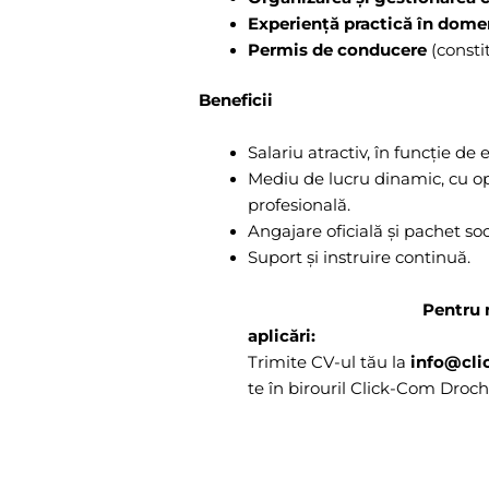
Experiență practică în domen
Permis de conducere
(consti
Beneficii
Salariu atractiv, în funcție de
Mediu de lucru dinamic, cu op
profesională.
Angajare oficială și pachet soci
Suport și instr
Pentru 
aplicări:
Trimite CV-ul tău la
info@cl
te în birouril Click-Com Droch