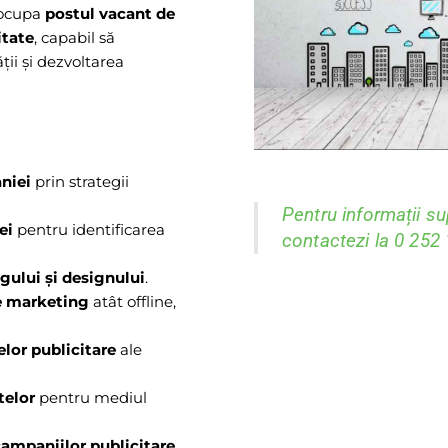
 ocupa
postul vacant de
itate
, capabil să
ății și dezvoltarea
niei
prin strategii
Pentru informații su
ei
pentru identificarea
contactezi la 0 252
gului și designului
.
e marketing
atât offline,
elor publicitare
ale
telor
pentru mediul
campaniilor publicitare
.