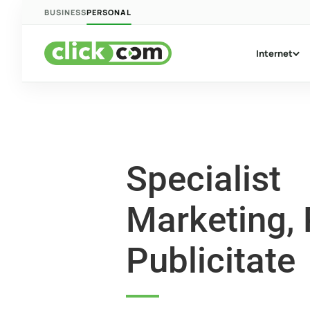
Skip
BUSINESS
PERSONAL
to
content
Internet
Specialist
Marketing, 
Publicitate